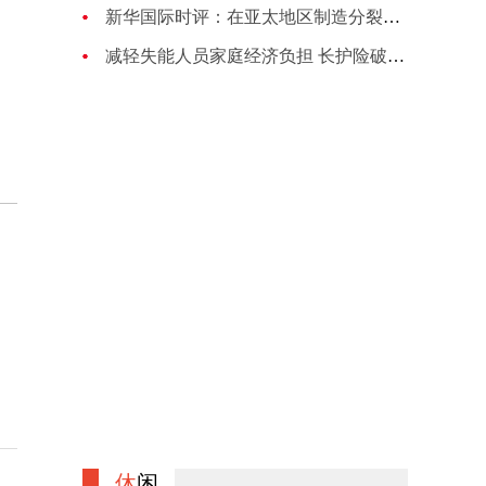
新华国际时评：在亚太地区制造分裂对抗的图谋注定失败
减轻失能人员家庭经济负担 长护险破局养老困境
休
闲