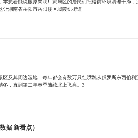
，本想着能说服原肉联厂家属区的居民们把楼前环境清理干净，
这让湖南省岳阳市岳阳楼区城陵矶街道
景区及其周边湿地，每年都会有数万只红嘴鸥从俄罗斯东西伯利
越冬，直到第二年春季陆续北上飞离。3
数据 新看点）