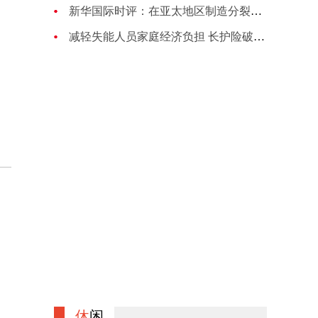
新华国际时评：在亚太地区制造分裂对抗的图谋注定失败
减轻失能人员家庭经济负担 长护险破局养老困境
休
闲