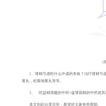
(
1、肾精亏虚吃什么中成药有效？治疗肾精亏
黄丸，杞菊地黄丸等等。
2、 吃益精填髓的中药+益肾固精的中药使
本文到此分享完毕，希望对大家有所帮助。