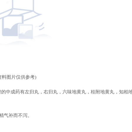
资料图片仅供参考)
虚的中成药有左归丸，右归丸，六味地黄丸，桂附地黄丸，知柏
其精气补而不泻。