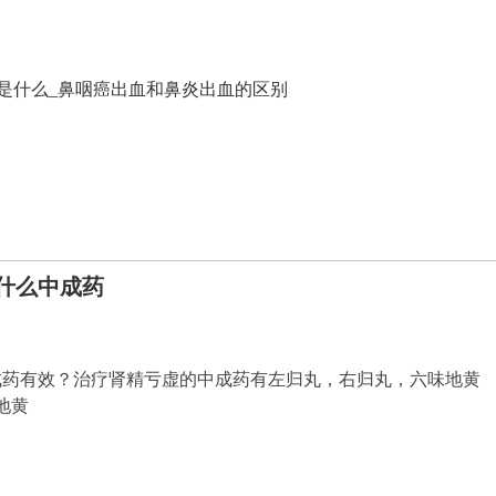
是什么_鼻咽癌出血和鼻炎出血的区别
什么中成药
成药有效？治疗肾精亏虚的中成药有左归丸，右归丸，六味地黄
地黄