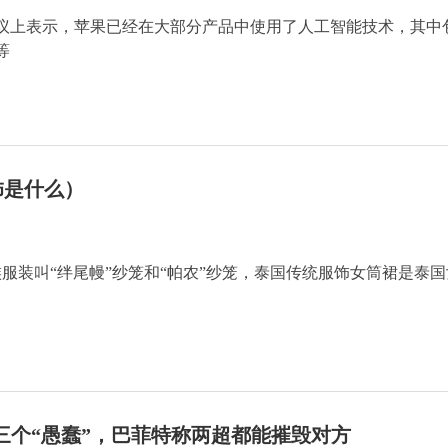
议上表示，苹果已经在大部分产品中使用了人工智能技术，其中
等
饰是什么）
服装叫“绊尾幔”纱笼和“帕农”纱笼，泰国传统服饰女筒裙是泰国
三个“愚蠢”，巴菲特称两超都能摧毁对方