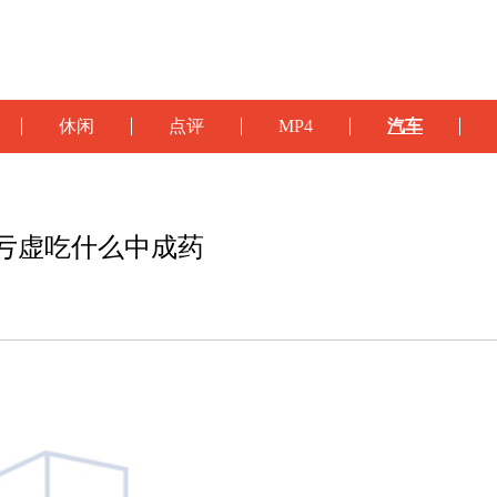
休闲
点评
MP4
汽车
亏虚吃什么中成药