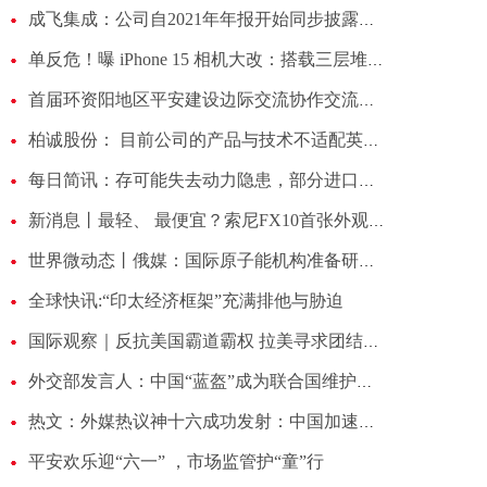
成飞集成：公司自2021年年报开始同步披露年度社会责任报告，具体请您查阅巨潮资讯网上相关公告
单反危！曝 iPhone 15 相机大改：搭载三层堆栈式传感器 环球视点
首届环资阳地区平安建设边际交流协作交流会开幕_世界消息
柏诚股份： 目前公司的产品与技术不适配英伟达相关公司|全球球精选
每日简讯：存可能失去动力隐患，部分进口牧马人宣布召回
新消息丨最轻、 最便宜？索尼FX10首张外观照、规格泄露
世界微动态丨俄媒：国际原子能机构准备研究在乌使用贫铀弹后果问题
全球快讯:“印太经济框架”充满排他与胁迫 ​
国际观察｜反抗美国霸道霸权 拉美寻求团结自主
外交部发言人：中国“蓝盔”成为联合国维护和平的关键力量
热文：外媒热议神十六成功发射：中国加速推进“航天强国梦”｜世界观 ​
平安欢乐迎“六一” ，市场监管护“童”行