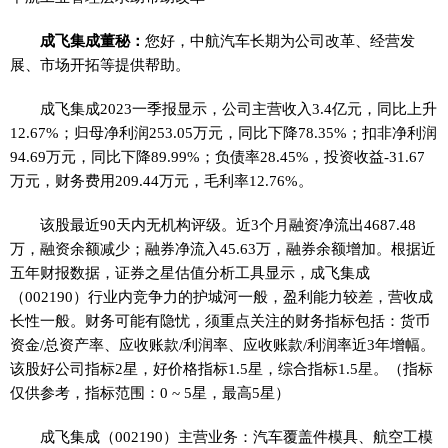
成飞集成董秘：
您好，中航汽车长期为公司改革、经营发
展、市场开拓等提供帮助。
成飞集成2023一季报显示，公司主营收入3.4亿元，同比上升
12.67%；归母净利润253.05万元，同比下降78.35%；扣非净利润
94.69万元，同比下降89.99%；负债率28.45%，投资收益-31.67
万元，财务费用209.44万元，毛利率12.76%。
该股最近90天内无机构评级。近3个月融资净流出4687.48
万，融资余额减少；融券净流入45.63万，融券余额增加。根据近
五年财报数据，证券之星估值分析工具显示，成飞集成
（002190）行业内竞争力的护城河一般，盈利能力较差，营收成
长性一般。财务可能有隐忧，须重点关注的财务指标包括：货币
资金/总资产率、应收账款/利润率、应收账款/利润率近3年增幅。
该股好公司指标2星，好价格指标1.5星，综合指标1.5星。（指标
仅供参考，指标范围：0 ~ 5星，最高5星）
成飞集成（002190）主营业务：汽车覆盖件模具、航空工模