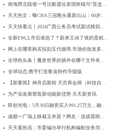
南海西北陆坡一号沉船遗址发现铁锚与“盲盒”_每日热门
天天热文：曝CBA三冠教头重新出山：60岁闵鹿蕾接过马布里教鞭 执教北控男篮
天天快看点丨2024广西公务员考试面试模拟题：厚植土壤，助力新个体经济快速崛起
全新ES6上市后谁急了？蔚来又动了谁的蛋糕？
网上在哪里购买悦刻五代烟弹,市场价批发多少钱一盒?2023-每日热文
全球热头条丨魔兽世界的插件在哪个文件夹下_如果没有发现应该怎样解决
全球动态:携手打造鲁渝协作升级版
【新要闻】神舟启新程 天宫再会师（科技自立自强·逐梦深空）
为产业发展塑造新动能新优势 天天新资讯
联创光电：5月30日融资买入991.25万元，融资融券余额12.03亿元|焦点关注
成都一广场上移栽玉米苗？网友：连拔苗助长都自愧弗如；当地曾有“水泥地上种庄稼”闹剧被查处
天天看热讯：市委编办举行机构编制业务培训会