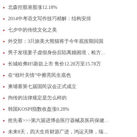
北森控股港股涨12.18%
2014中考语文写作技巧精解：结构安排
七夕中的传统文化之美
外交部：3只旅美大熊猫将于今年底按期回国
男子发现妻子虚假身份后陷离婚困境，检方督促撤销19年前婚姻登记
长城哈弗H5新款上市 售价12.28万至15.78万
在“枝叶关情”中擦亮民生底色
柬埔寨第七届国民议会正式成立
拘传的法律规定是怎么样的
韩国KOSPI指数收盘涨0.28%
抢先看>>>第六届进博会医疗器械及医药保健展区第1期
未来8天，四大生肖财源广进，鸿运天降，瑞雪兆丰年