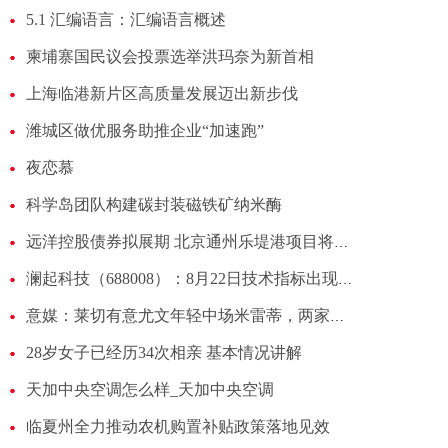
5.1 汇编语言：汇编语言概述
柬埔寨国民议会投票选举洪玛奈为新首相
上海临港新片区高质量发展迈出新步伐
潍城区做优服务助推企业“加速跑”
夜恋慕
科学岛团队构建碳封装磁铁矿纳米酶
远洋控股债券拟展期 北京通州乐堤港项目将作为质押担保
澜起科技（688008）：8月22日技术指标出现观望信号-“黑三兵”
意媒：莱切有意尤文年轻中场米雷蒂，两家俱乐部已经开始会谈
28岁女子已经历34次相亲 基本情况讲解
天加中央空调怎么样_天加中央空调
临夏州全力推动农机购置补贴政策落地见效