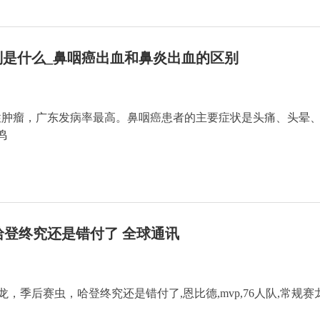
是什么_鼻咽癌出血和鼻炎出血的区别
性肿瘤，广东发病率最高。鼻咽癌患者的主要症状是头痛、头晕
鸣
，哈登终究还是错付了 全球通讯
规赛龙，季后赛虫，哈登终究还是错付了,恩比德,mvp,76人队,常规赛龙