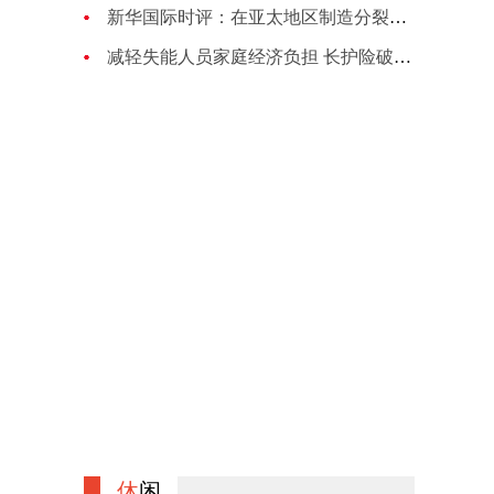
新华国际时评：在亚太地区制造分裂对抗的图谋注定失败
减轻失能人员家庭经济负担 长护险破局养老困境
休
闲