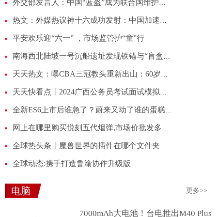
外交部发言人：中国“蓝盔”成为联合国维护和平的关键力量
热文：外媒热议神十六成功发射：中国加速推进“航天强国梦”｜世界观 ​
平安欢乐迎“六一” ，市场监管护“童”行
南海西北陆坡一号沉船遗址发现铁锚与“盲盒”_每日热门
天天热文：曝CBA三冠教头重新出山：60岁闵鹿蕾接过马布里教鞭 执教北控男篮
天天快看点丨2024广西公务员考试面试模拟题：厚植土壤，助力新个体经济快速崛起
全新ES6上市后谁急了？蔚来又动了谁的蛋糕？
网上在哪里购买悦刻五代烟弹,市场价批发多少钱一盒?2023-每日热文
全球热头条丨魔兽世界的插件在哪个文件夹下_如果没有发现应该怎样解决
全球动态:携手打造鲁渝协作升级版
电脑
更多>>
7000mAh大电池！台电推出M40 Plus