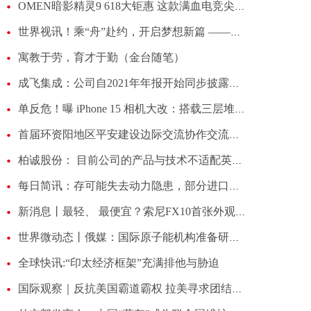
OMEN暗影精灵9 618大钜惠 这款满血电竞尖货可以让你再来亿把
世界视讯！乘“舟”赴约，开启梦想新篇 ——神舟十六号载人飞行任务乘组出征侧记
寓教于劳，育才于勤（金台随笔）
成飞集成：公司自2021年年报开始同步披露年度社会责任报告，具体请您查阅巨潮资讯网上相关公告
单反危！曝 iPhone 15 相机大改：搭载三层堆栈式传感器 环球视点
首届环资阳地区平安建设边际交流协作交流会开幕_世界消息
柏诚股份： 目前公司的产品与技术不适配英伟达相关公司|全球球精选
每日简讯：存可能失去动力隐患，部分进口牧马人宣布召回
新消息丨最轻、 最便宜？索尼FX10首张外观照、规格泄露
世界微动态丨俄媒：国际原子能机构准备研究在乌使用贫铀弹后果问题
全球快讯:“印太经济框架”充满排他与胁迫 ​
国际观察｜反抗美国霸道霸权 拉美寻求团结自主