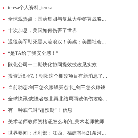
teresa个人资料_teresa
全球观热点：国药集团与复旦大学签署战略合作框架协议
十次加息，美国如何伤害了世界
退役美军勒死黑人流浪汉！美媒：美国社会对黑人的暴力刻板印象根深蒂固 每日热点
“是TA给了我安全感！”
陕化公司一二期炔化协同提效技改见实效
投资近8.4亿！朝阳这个棚改项目有新消息了！-焦点信息
当前动态:剑三怎么赚钱买点卡_剑三怎么赚钱
全球快讯:志怪者极北再北结局两败俱伤攻略一览
有一种底气叫“超预期”！|信息
美术老师教师资格证怎么考的_美术老师教师资格证怎么考
世界要闻：水利部：江西、福建等地21条河流发生超警以上洪水