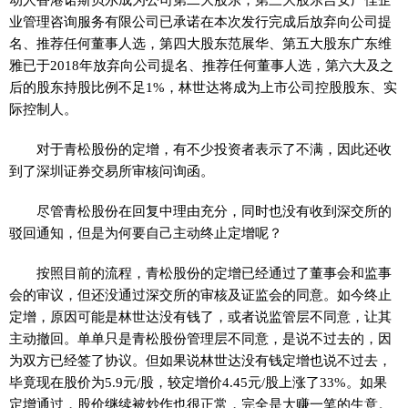
业管理咨询服务有限公司已承诺在本次发行完成后放弃向公司提
名、推荐任何董事人选，第四大股东范展华、第五大股东广东维
雅已于2018年放弃向公司提名、推荐任何董事人选，第六大及之
后的股东持股比例不足1%，林世达将成为上市公司控股股东、实
际控制人。
对于青松股份的定增，有不少投资者表示了不满，因此还收
到了深圳证券交易所审核问询函。
尽管青松股份在回复中理由充分，同时也没有收到深交所的
驳回通知，但是为何要自己主动终止定增呢？
按照目前的流程，青松股份的定增已经通过了董事会和监事
会的审议，但还没通过深交所的审核及证监会的同意。如今终止
定增，原因可能是林世达没有钱了，或者说监管层不同意，让其
主动撤回。单单只是青松股份管理层不同意，是说不过去的，因
为双方已经签了协议。但如果说林世达没有钱定增也说不过去，
毕竟现在股价为5.9元/股，较定增价4.45元/股上涨了33%。如果
定增通过，股价继续被炒作也很正常，完全是大赚一笔的生意。