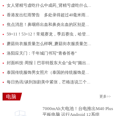
女人肾精亏虚吃什么中成药_肾精亏虚吃什么中成药
香港发出红雨警告 多处录得超过40毫米雨量_天天新消息
焦点消息！鼻咽癌出血和鼻炎出血的区别是什么_鼻咽癌出血和鼻炎出血的区别
59+11！53+12！常规赛龙，季后赛虫，哈登终究还是错付了 全球通讯
蘑菇街衣服质量怎么样啊_蘑菇街衣服质量怎么样
洛阳应天门：千年城门书写“青春答卷”
封面科技·周报丨巴菲特股东大会“金句”频出；库克称人工智能仍有不少问题需解决
泰国传统服饰男女照片（泰国的传统服饰是什么）
每日热讯!谈到加剧美中紧张，芒格连说三个“愚蠢”，巴菲特称两超都能摧毁对方
电脑
更多>>
7000mAh大电池！台电推出M40 Plus
平板电脑 运行Android 12系统