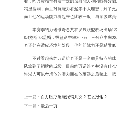
看，约万诺维奇有着一定的投射能力和内线得分能
稍显瘦弱，而且对抗能力看起来不太理想，到了更
而且他的运动能力看起来也比较一般，与顶级球员
本赛季约万诺维奇总共在发展联盟赛场出场12次，
0.4抢断0.3盖帽，投篮命中率36.8%，三分命中
奇还处在适应环境的阶段，他的即战力还是稍微低
不过看起来约万诺维奇还是一名颇具特点的球
队拿到了铜牌的成绩。目前约万诺维奇并没有什么
许湖人可以考虑他的潜力而在他落选之后赌上一把
标签：
上一篇：
百万医疗险能报销几次？怎么报销？
下一篇：
最后一页