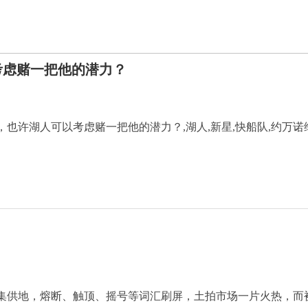
考虑赌一把他的潜力？
也许湖人可以考虑赌一把他的潜力？,湖人,新星,快船队,约万诺
集供地，熔断、触顶、摇号等词汇刷屏，土拍市场一片火热，而