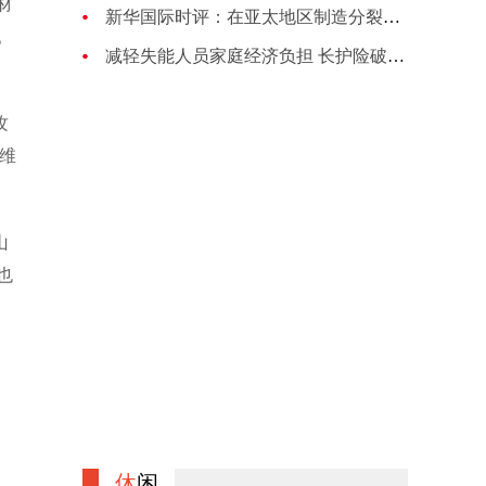
材
新华国际时评：在亚太地区制造分裂对抗的图谋注定失败
。
减轻失能人员家庭经济负担 长护险破局养老困境
攻
诺维
山
也
休
闲