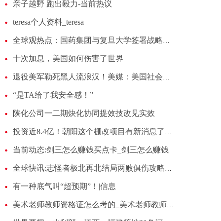
亲子越野 跑出毅力-当前热议
teresa个人资料_teresa
全球观热点：国药集团与复旦大学签署战略合作框架协议
十次加息，美国如何伤害了世界
退役美军勒死黑人流浪汉！美媒：美国社会对黑人的暴力刻板印象根深蒂固 每日热点
“是TA给了我安全感！”
陕化公司一二期炔化协同提效技改见实效
投资近8.4亿！朝阳这个棚改项目有新消息了！-焦点信息
当前动态:剑三怎么赚钱买点卡_剑三怎么赚钱
全球快讯:志怪者极北再北结局两败俱伤攻略一览
有一种底气叫“超预期”！|信息
美术老师教师资格证怎么考的_美术老师教师资格证怎么考