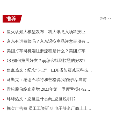
推荐
更多>>
星火认知大模型发布，科大讯飞入场科技巨头AI大战？
京东有运费险吗？京东退换商品注意事项有哪些？
美团打车司机端注册流程是什么？美团打车需要什么条件可以加入？
QQ如何拉黑好友？qq怎么找到拉黑的好友?
焦点热文：纪念“5·12”，山东省防震减灾科技园举办开放日活动
马斯克：感谢巴菲特和芒格说我的好话-当前时讯
青松股份终止定增 2023年第一季度亏损4792万元
环球热文：恩度是什么药_恩度说明书
拖欠广告费 员工工资延期 电子签名厂商上上签掉队的原因 世界微速讯